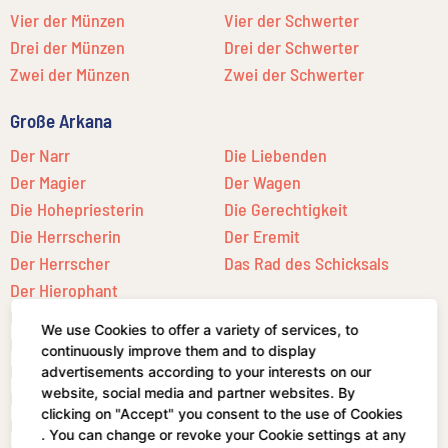
Vier der Münzen
Vier der Schwerter
Drei der Münzen
Drei der Schwerter
Zwei der Münzen
Zwei der Schwerter
Große Arkana
Der Narr
Die Liebenden
Der Magier
Der Wagen
Die Hohepriesterin
Die Gerechtigkeit
Die Herrscherin
Der Eremit
Der Herrscher
Das Rad des Schicksals
Der Hierophant
Der Kraft
Der Stern
We use Cookies to offer a variety of services, to
Der Gehängte
Der Mond
continuously improve them and to display
Der Tod
Die Sonne
advertisements according to your interests on our
website, social media and partner websites. By
Die Mäßigkeit
Das Gericht
clicking on "Accept" you consent to the use of Cookies
Der Teufel
Die Welt
. You can change or revoke your Cookie settings at any