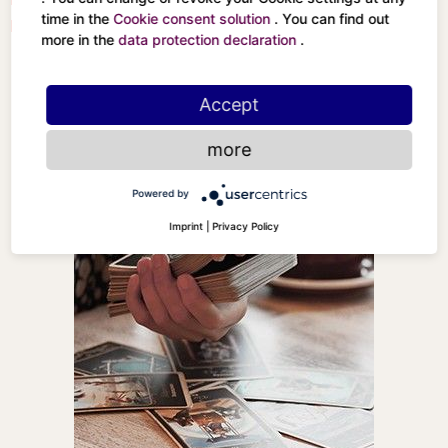
time in the
Cookie consent solution
. You can find out
Der Turm
more in the
data protection declaration
.
Accept
more
Powered by
Imprint
|
Privacy Policy