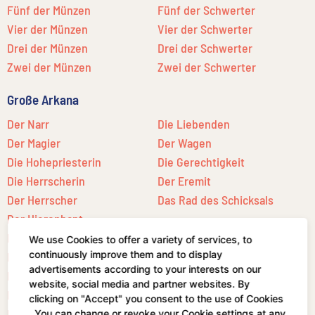
Fünf der Münzen
Fünf der Schwerter
Vier der Münzen
Vier der Schwerter
Drei der Münzen
Drei der Schwerter
Zwei der Münzen
Zwei der Schwerter
Große Arkana
Der Narr
Die Liebenden
Der Magier
Der Wagen
Die Hohepriesterin
Die Gerechtigkeit
Die Herrscherin
Der Eremit
Der Herrscher
Das Rad des Schicksals
Der Hierophant
Die Kraft
Der Stern
We use Cookies to offer a variety of services, to
continuously improve them and to display
Der Gehängte
Der Mond
advertisements according to your interests on our
Der Tod
Die Sonne
website, social media and partner websites. By
Die Mäßigkeit
Das Gericht
clicking on "Accept" you consent to the use of Cookies
Der Teufel
Die Welt
. You can change or revoke your Cookie settings at any