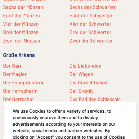
Sechs der Münzen
Sechs der Schwerter
Fünf der Münzen
Fünf der Schwerter
Vier der Münzen
Vier der Schwerter
Drei der Münzen
Drei der Schwerter
Zwei der Münzen
Zwei der Schwerter
Große Arkana
Der Narr
Die Liebenden
Der Magier
Der Wagen
Die Hohepriesterin
Die Gerechtigkeit
Die Herrscherin
Der Eremit
Der Herrscher
Das Rad des Schicksals
Der Hierophant
We use Cookies to offer a variety of services, to
Die Kraft
Der Stern
continuously improve them and to display
Der Gehängte
Der Mond
advertisements according to your interests on our
website, social media and partner websites. By
Der Tod
Die Sonne
clicking on "Accept" you consent to the use of Cookies