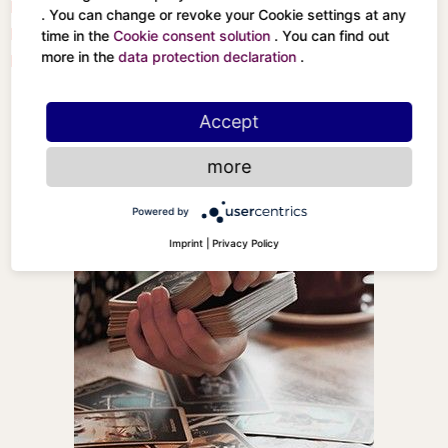
Die Mäßigkeit
Das Gericht
. You can change or revoke your Cookie settings at any
Der Teufel
Die Welt
time in the
Cookie consent solution
. You can find out
more in the
data protection declaration
.
Der Turm
Accept
more
Powered by
Imprint
|
Privacy Policy