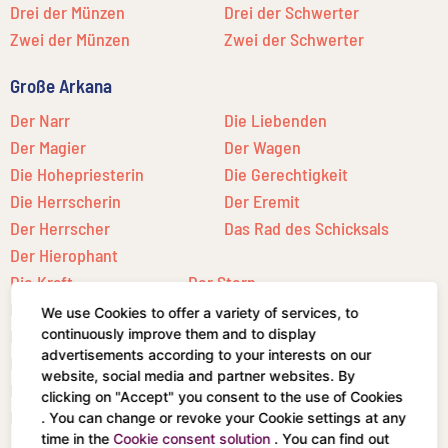
Drei der Münzen
Drei der Schwerter
Zwei der Münzen
Zwei der Schwerter
Große Arkana
Der Narr
Die Liebenden
Der Magier
Der Wagen
Die Hohepriesterin
Die Gerechtigkeit
Die Herrscherin
Der Eremit
Der Herrscher
Das Rad des Schicksals
Der Hierophant
Die Kraft
Der Stern
Der Gehängte
Der Mond
We use Cookies to offer a variety of services, to
continuously improve them and to display
Der Tod
Die Sonne
advertisements according to your interests on our
Die Mäßigkeit
Das Gericht
website, social media and partner websites. By
Der Teufel
Die Welt
clicking on "Accept" you consent to the use of Cookies
Der Turm
. You can change or revoke your Cookie settings at any
time in the
Cookie consent solution
. You can find out