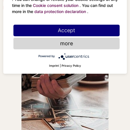
time in the
Cookie consent solution
. You can find out
Der Turm
more in the
data protection declaration
.
Accept
more
Powered by
Imprint
|
Privacy Policy