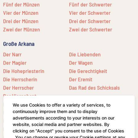
Fünf der Münzen
Fünf der Schwerter
Vier der Münzen
Vier der Schwerter
Drei der Münzen
Drei der Schwerter
Zwei der Münzen
Zwei der Schwerter
Große Arkana
Der Narr
Die Liebenden
Der Magier
Der Wagen
Die Hohepriesterin
Die Gerechtigkeit
Die Herrscherin
Der Eremit
Der Herrscher
Das Rad des Schicksals
Der Hierophant
Die Kraft
Der Stern
We use Cookies to offer a variety of services, to
continuously improve them and to display
Der Gehängte
Der Mond
advertisements according to your interests on our
Der Tod
Die Sonne
website, social media and partner websites. By
Die Mäßigkeit
Das Gericht
clicking on "Accept" you consent to the use of Cookies
Der Teufel
Die Welt
. You can change or revoke your Cookie settings at any