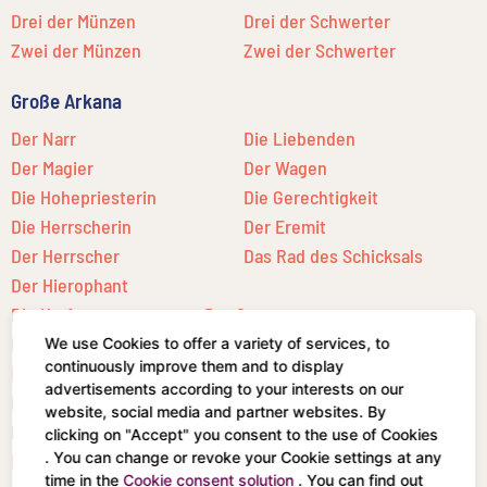
Drei der Münzen
Drei der Schwerter
Zwei der Münzen
Zwei der Schwerter
Große Arkana
Der Narr
Die Liebenden
Der Magier
Der Wagen
Die Hohepriesterin
Die Gerechtigkeit
Die Herrscherin
Der Eremit
Der Herrscher
Das Rad des Schicksals
Der Hierophant
Die Kraft
Der Stern
Der Gehängte
Der Mond
We use Cookies to offer a variety of services, to
continuously improve them and to display
Der Tod
Die Sonne
advertisements according to your interests on our
Die Mäßigkeit
Das Gericht
website, social media and partner websites. By
Der Teufel
Die Welt
clicking on "Accept" you consent to the use of Cookies
. You can change or revoke your Cookie settings at any
Der Turm
time in the
Cookie consent solution
. You can find out