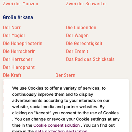
Zwei der Münzen
Zwei der Schwerter
Große Arkana
Der Narr
Die Liebenden
Der Magier
Der Wagen
Die Hohepriesterin
Die Gerechtigkeit
Die Herrscherin
Der Eremit
Der Herrscher
Das Rad des Schicksals
Der Hierophant
Die Kraft
Der Stern
Der Gehängte
Der Mond
We use Cookies to offer a variety of services, to
Der Tod
Die Sonne
continuously improve them and to display
Die Mäßigkeit
Das Gericht
advertisements according to your interests on our
Der Teufel
Die Welt
website, social media and partner websites. By
clicking on "Accept" you consent to the use of Cookies
Der Turm
. You can change or revoke your Cookie settings at any
time in the
Cookie consent solution
. You can find out
more in the
data protection declaration
.