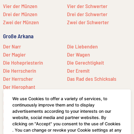
Vier der Münzen
Vier der Schwerter
Drei der Münzen
Drei der Schwerter
Zwei der Münzen
Zwei der Schwerter
Große Arkana
Der Narr
Die Liebenden
Der Magier
Der Wagen
Die Hohepriesterin
Die Gerechtigkeit
Die Herrscherin
Der Eremit
Der Herrscher
Das Rad des Schicksals
Der Hierophant
Der Kraft
Der Stern
We use Cookies to offer a variety of services, to
Der Gehängte
Der Mond
continuously improve them and to display
Der Tod
Die Sonne
advertisements according to your interests on our
website, social media and partner websites. By
Die Mäßigkeit
Das Gericht
clicking on "Accept" you consent to the use of Cookies
Der Teufel
Die Welt
. You can change or revoke your Cookie settings at any