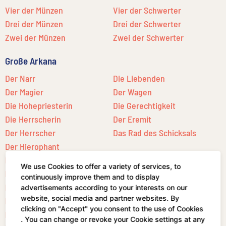
Vier der Münzen
Vier der Schwerter
Drei der Münzen
Drei der Schwerter
Zwei der Münzen
Zwei der Schwerter
Große Arkana
Der Narr
Die Liebenden
Der Magier
Der Wagen
Die Hohepriesterin
Die Gerechtigkeit
Die Herrscherin
Der Eremit
Der Herrscher
Das Rad des Schicksals
Der Hierophant
Die Kraft
Der Stern
We use Cookies to offer a variety of services, to
Der Gehängte
Der Mond
continuously improve them and to display
Der Tod
Die Sonne
advertisements according to your interests on our
website, social media and partner websites. By
Die Mäßigkeit
Das Gericht
clicking on "Accept" you consent to the use of Cookies
Der Teufel
Die Welt
. You can change or revoke your Cookie settings at any