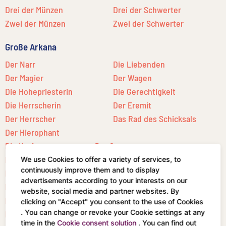
Drei der Münzen
Drei der Schwerter
Zwei der Münzen
Zwei der Schwerter
Große Arkana
Der Narr
Die Liebenden
Der Magier
Der Wagen
Die Hohepriesterin
Die Gerechtigkeit
Die Herrscherin
Der Eremit
Der Herrscher
Das Rad des Schicksals
Der Hierophant
Die Kraft
Der Stern
Der Gehängte
Der Mond
We use Cookies to offer a variety of services, to
continuously improve them and to display
Der Tod
Die Sonne
advertisements according to your interests on our
Die Mäßigkeit
Das Gericht
website, social media and partner websites. By
Der Teufel
Die Welt
clicking on "Accept" you consent to the use of Cookies
. You can change or revoke your Cookie settings at any
Der Turm
time in the
Cookie consent solution
. You can find out