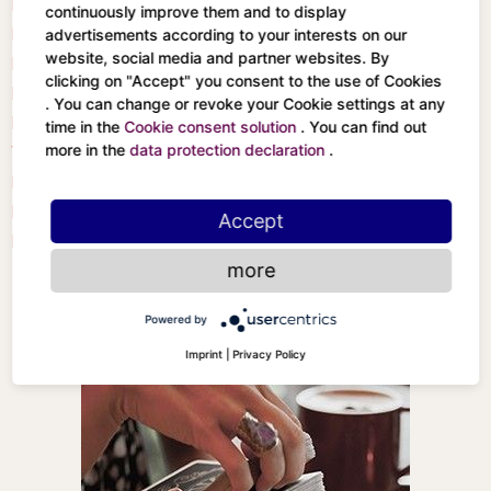
Die Kaiserin
Der Eremit
continuously improve them and to display
Der Kaiser
Glück
advertisements according to your interests on our
website, social media and partner websites. By
Der Hierophant
clicking on "Accept" you consent to the use of Cookies
Lust (früher Stärke)
Der Stern
. You can change or revoke your Cookie settings at any
Der Gehängte
Der Mond
time in the
Cookie consent solution
. You can find out
Tod
Die Sonne
more in the
data protection declaration
.
Kunst (früher Mäßigkeit)
Das Aeon / jüngste
Der Teufel
Gericht
Accept
Der Turm
Das Universum
more
Powered by
Imprint
|
Privacy Policy