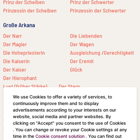
Prinz der Scheiben
Prinz der Schwerter
Prinzessin der Scheiben
Prinzessin der Schwerter
Große Arkana
Der Narr
Die Liebenden
Der Magier
Der Wagen
Die Hohepriesterin
Ausgleichung /Gerechtigkeit
Die Kaiserin
Der Eremit
Der Kaiser
Glück
Der Hierophant
Lust (früher Stärke)
Der Stern
Der Gehängte
Der Mond
We use Cookies to offer a variety of services, to
Tod
Die Sonne
continuously improve them and to display
advertisements according to your interests on our
Kunst (früher Mäßigkeit)
Das Aeon / jüngste
website, social media and partner websites. By
Der Teufel
Gericht
clicking on "Accept" you consent to the use of Cookies
Der Turm
Das Universum
. You can change or revoke your Cookie settings at any
time in the
Cookie consent solution
. You can find out