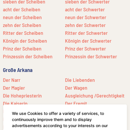
sieben der Scheiben
sieben der Schwerter
acht der Scheiben
acht der Schwerter
neun der Scheiben
neun der Schwerter
zehn der Scheiben
zehn der Schwerter
Ritter der Scheiben
Ritter der Schwerter
Königin der Scheiben
Königin der Schwerter
Prinz der Scheiben
Prinz der Schwerter
Prinzessin der Scheiben
Prinzessin der Schwerter
Große Arkana
Der Narr
Die Liebenden
Der Magier
Der Wagen
Die Hohepriesterin
Ausgleichung /Gerechtigkeit
Die Kaiserin
Der Eremit
Der Kaiser
Glück
We use Cookies to offer a variety of services, to
Der Hierophant
continuously improve them and to display
advertisements according to your interests on our
Lust (früher Stärke)
Der Stern