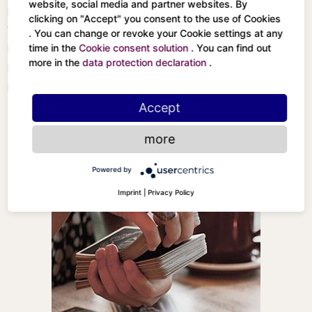
website, social media and partner websites. By
Der Gehängte
Der Mond
clicking on "Accept" you consent to the use of Cookies
Tod
Die Sonne
. You can change or revoke your Cookie settings at any
Kunst (früher Mäßigkeit)
Das Aeon / jüngste
time in the
Cookie consent solution
. You can find out
more in the
data protection declaration
.
Der Teufel
Gericht
Der Turm
Das Universum
Accept
more
Powered by
Imprint
|
Privacy Policy