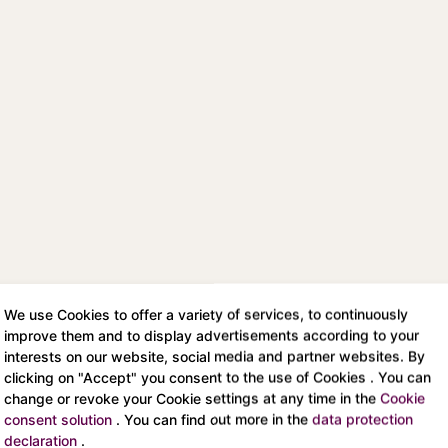
n
We use Cookies to offer a variety of services, to continuously
improve them and to display advertisements according to your
Scheiben
Schwerter
interests on our website, social media and partner websites. By
As der Scheiben
As der Schwerter
clicking on "Accept" you consent to the use of Cookies . You can
zwei der Scheiben
zwei der Schwerter
change or revoke your Cookie settings at any time in the
Cookie
consent solution
. You can find out more in the
data protection
drei der Scheiben
drei der Schwerter
declaration
.