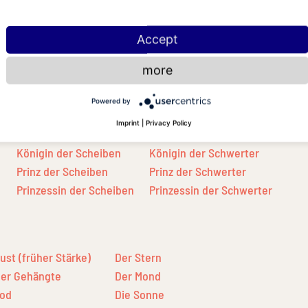
vier der Scheiben
vier der Schwerter
fünf der Scheiben
fünf der Schwerter
Accept
sechs der Scheiben
sechs der Schwerter
sieben der Scheiben
sieben der Schwerter
more
acht der Scheiben
acht der Schwerter
neun der Scheiben
neun der Schwerter
Powered by
zehn der Scheiben
zehn der Schwerter
Imprint
|
Privacy Policy
Ritter der Scheiben
Ritter der Schwerter
Königin der Scheiben
Königin der Schwerter
Prinz der Scheiben
Prinz der Schwerter
Prinzessin der Scheiben
Prinzessin der Schwerter
ust (früher Stärke)
Der Stern
er Gehängte
Der Mond
od
Die Sonne