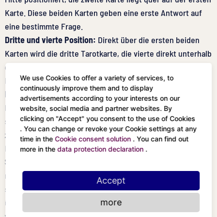
Karte. Diese beiden Karten geben eine erste Antwort auf
eine bestimmte Frage.
Dritte und vierte Position:
Direkt über die ersten beiden
Karten wird die dritte Tarotkarte, die vierte direkt unterhalb
gelegt. Hier erhält die Fragestellerin wichtige
We use Cookies to offer a variety of services, to
Hintergrundinformationen zu einer Antwort.
continuously improve them and to display
Fünfte und sechste Position:
Links neben die ersten
advertisements according to your interests on our
beiden Karten wird die fünfte Tarotkarte gelegt, die
website, social media and partner websites. By
clicking on "Accept" you consent to the use of Cookies
sechste Karte rechts davon. Diese Karten geben Hinweise
. You can change or revoke your Cookie settings at any
zur jüngsten Vergangenheit beziehungsweise geben
time in the
Cookie consent solution
. You can find out
Hinweise auf ein bevorstehendes, zukünftiges Ereignis.
more in the
data protection declaration
.
Siebte, achte, neunte und zehnte Position:
Auf die Position
rechts unten wird die siebte Tarotkarte gelegt, während
Accept
sich die achte darüber befindet. Die neunte Karte muss
more
über der achten Tarotkarte liegen. Die zehnte Tarotkarte
wird auf die Position rechts oben gelegt. Die Karten