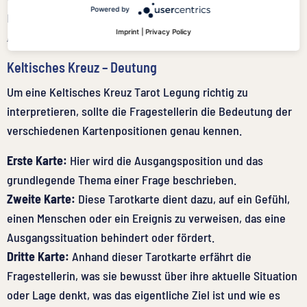
Powered by
beschreiben, was die Fragestellerin in Bezug auf die
Imprint
|
Privacy Policy
Antwort zusätzlich wissen sollte.
Keltisches Kreuz – Deutung
Um eine Keltisches Kreuz Tarot Legung richtig zu
interpretieren, sollte die Fragestellerin die Bedeutung der
verschiedenen Kartenpositionen genau kennen.
Erste Karte:
Hier wird die Ausgangsposition und das
grundlegende Thema einer Frage beschrieben.
Zweite Karte:
Diese Tarotkarte dient dazu, auf ein Gefühl,
einen Menschen oder ein Ereignis zu verweisen, das eine
Ausgangssituation behindert oder fördert.
Dritte Karte:
Anhand dieser Tarotkarte erfährt die
Fragestellerin, was sie bewusst über ihre aktuelle Situation
oder Lage denkt, was das eigentliche Ziel ist und wie es